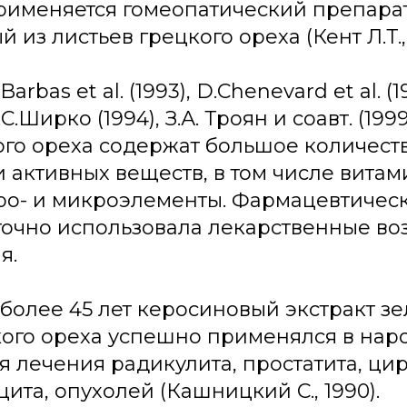
рименяется гомеопатический препарат
 из листьев грецкого ореха (Кент Л.Т., 
rbas et al. (1993), D.Chenevard et al. (1
С.Ширко (1994), З.А. Троян и соавт. (199
ого ореха содержат большое количест
 активных веществ, в том числе вита
ро- и микроэлементы. Фармацевтическ
точно использовала лекарственные в
я.
 более 45 лет керосиновый экстракт з
кого ореха успешно применялся в нар
 лечения радикулита, простатита, ци
та, опухолей (Кашницкий С., 1990).