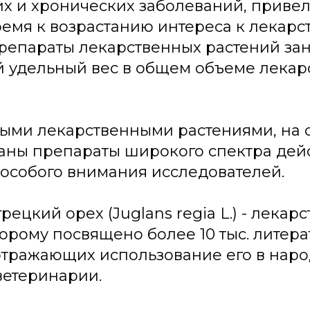
х и хронических заболеваний, привел
емя к возрастанию интереса к лекар
Препараты лекарственных растений за
й удельный вес в общем объеме лекар
ыми лекарственными растениями, на 
аны препараты широкого спектра дейс
особого внимания исследователей.
грецкий орех (Juglans regia L.) - лекар
торому посвящено более 10 тыс. литер
отражающих использование его в нар
ветеринарии.