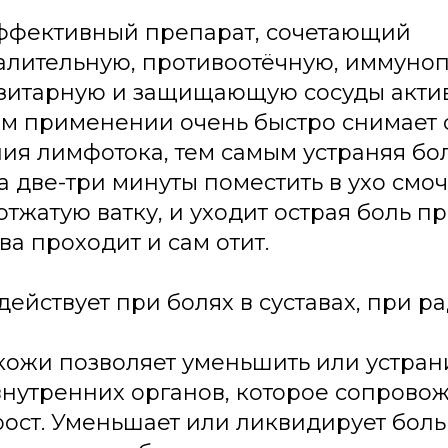
эффективный препарат, сочетающий
алительную, противоотёчную, иммуноп
зитарную и защищающую сосуды актив
 применении очень быстро снимает о
ия лимфотока, тем самым устраняя бол
а две-три минуты поместить в ухо смо
тжатую ватку, и уходит острая боль пр
ва проходит и сам отит.
ействует при болях в суставах, при ра
ожи позволяет уменьшить или устран
нутренних органов, которое сопрово
ост. Уменьшает или ликвидирует боль