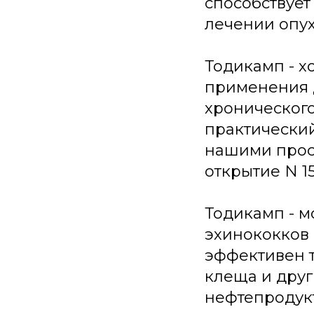
способствует
лечении опу
Тодикамп - х
применения 
хронического
практический
нашими просл
открытие N 15
Тодикамп - м
эхинококков 
эффективен т
клеща и друг
нефтепродукт