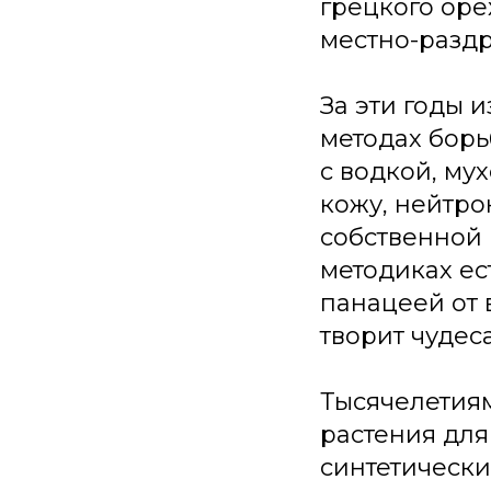
грецкого оре
местно-разд
За эти годы 
методах борь
с водкой, му
кожу, нейтро
собственной 
методиках ес
панацеей от 
творит чудеса
Тысячелетиям
растения для
синтетически