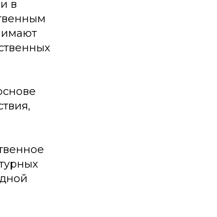
и в
ственным
нимают
ственных
основе
твия,
ственное
атурных
одной