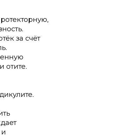
ротекторную,
ность.
тёк за счёт
ь.
ченную
и отите.
дикулите.
ить
ждает
 и