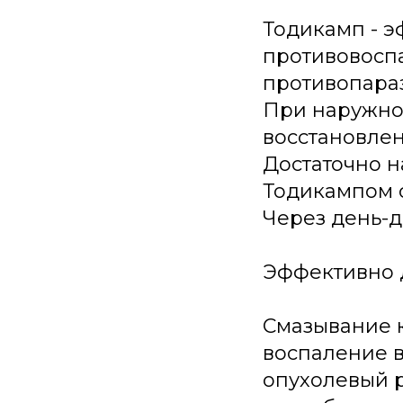
Тодикамп - 
противовосп
противопара
При наружном
восстановлен
Достаточно н
Тодикампом о
Через день-д
Эффективно д
Смазывание к
воспаление в
опухолевый р