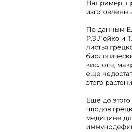
Например, п
изготовленный
По данным E.Ba
Р.Э.Лойко и Т.
листья грецк
биологически
кислоты, мак
еще недоста
этого растени
Еще до этого
плодов грец
медицине для
иммунодефици