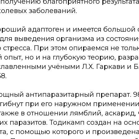
 получению благоприятного результат
холевых заболеваний.
ороший адаптоген и имеется большой 
для выведения организма из состояни
 стресса. При этом опираемся не толь
 опыт, но и на глубокую теорию, разр
авленными учёными Л.Х. Гаркави и Б.
8.
ощный антипаразитарный препарат. 9
гибнут при его наружном применении
акже в отношении лямблий, аскарид, 
их паразитов. Тодикамп создан на осн
а, с помощью которого и произведена