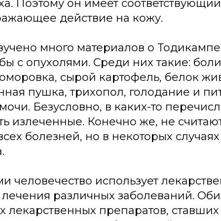
ха. Поэтому он имеет соответствующий
ражающее действие на кожу.
изучено много материалов о Тодикампе
бы с опухолями. Среди них такие: боли
хоморовка, сырой картофель, белок жи
нная пушка, трихопол, голодание и пи
мочи. Безусловно, в каких-то перечис
ть излеченные. Конечно же, не считаю
всех болезней, но в некоторых случаях
.
и человечество использует лекарств
 лечения различных заболеваний. Об
х лекарственных препаратов, ставши