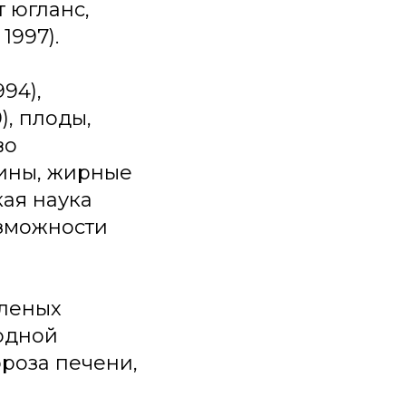
 югланс,
1997).
994),
9), плоды,
во
мины, жирные
ая наука
озможности
еленых
одной
рроза печени,