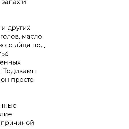
 запах и
 и других
голов, масло
вого яйца под
тьё
ленных
т Тодикамп
 он просто
енные
илие
х причиной