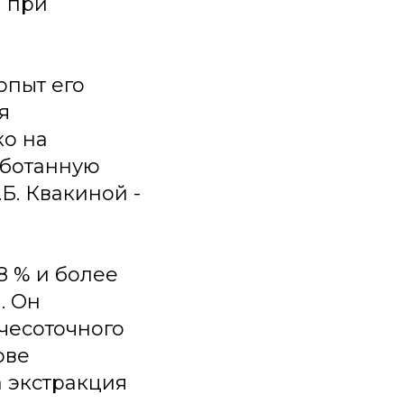
а при
опыт его
я
ко на
аботанную
Б. Квакиной -
8 % и более
. Он
чесоточного
ове
 экстракция