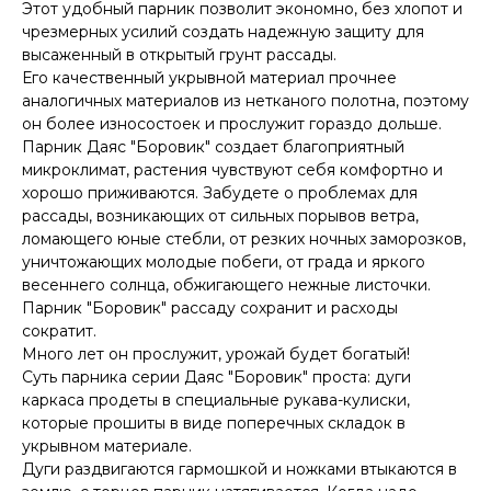
Этот удобный парник позволит экономно, без хлопот и
чрезмерных усилий создать надежную защиту для
высаженный в открытый грунт рассады.
Его качественный укрывной материал прочнее
аналогичных материалов из нетканого полотна, поэтому
он более износостоек и прослужит гораздо дольше.
Парник Даяс "Боровик" создает благоприятный
микроклимат, растения чувствуют себя комфортно и
хорошо приживаются. Забудете о проблемах для
рассады, возникающих от сильных порывов ветра,
ломающего юные стебли, от резких ночных заморозков,
уничтожающих молодые побеги, от града и яркого
весеннего солнца, обжигающего нежные листочки.
Парник "Боровик" рассаду сохранит и расходы
сократит.
Много лет он прослужит, урожай будет богатый!
Суть парника серии Даяс "Боровик" проста: дуги
каркаса продеты в специальные рукава-кулиски,
которые прошиты в виде поперечных складок в
укрывном материале.
Дуги раздвигаются гармошкой и ножками втыкаются в