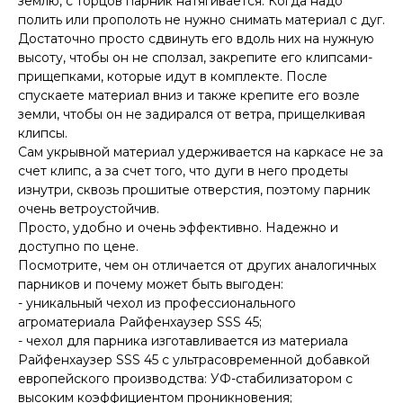
землю, с торцов парник натягивается. Когда надо
полить или прополоть не нужно снимать материал с дуг.
Достаточно просто сдвинуть его вдоль них на нужную
высоту, чтобы он не сползал, закрепите его клипсами-
прищепками, которые идут в комплекте. После
спускаете материал вниз и также крепите его возле
земли, чтобы он не задирался от ветра, прищелкивая
клипсы.
Сам укрывной материал удерживается на каркасе не за
счет клипс, а за счет того, что дуги в него продеты
изнутри, сквозь прошитые отверстия, поэтому парник
очень ветроустойчив.
Просто, удобно и очень эффективно. Надежно и
доступно по цене.
Посмотрите, чем он отличается от других аналогичных
парников и почему может быть выгоден:
- уникальный чехол из профессионального
агроматериала Райфенхаузер SSS 45;
- чехол для парника изготавливается из материала
Райфенхаузер SSS 45 c ультрасовременной добавкой
европейского производства: УФ-стабилизатором с
высоким коэффициентом проникновения;