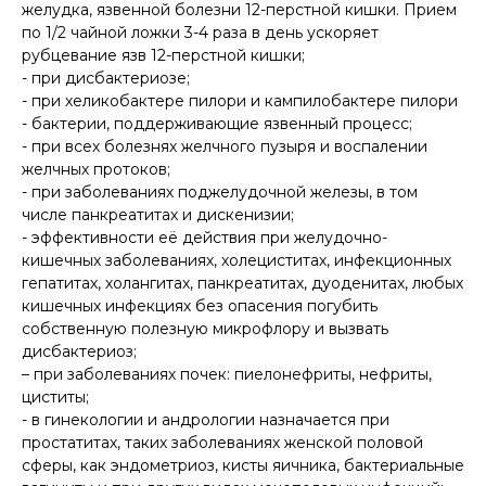
желудка, язвенной болезни 12-перстной кишки. Прием
по 1/2 чайной ложки 3-4 раза в день ускоряет
рубцевание язв 12-перстной кишки;
- при дисбактериозе;
- при хеликобактере пилори и кампилобактере пилори
- бактерии, поддерживающие язвенный процесс;
- при всех болезнях желчного пузыря и воспалении
желчных протоков;
- при заболеваниях поджелудочной железы, в том
числе панкреатитах и дискенизии;
- эффективности её действия при желудочно-
кишечных заболеваниях, холециститах, инфекционных
гепатитах, холангитах, панкреатитах, дуоденитах, любых
кишечных инфекциях без опасения погубить
собственную полезную микрофлору и вызвать
дисбактериоз;
– при заболеваниях почек: пиелонефриты, нефриты,
циститы;
- в гинекологии и андрологии назначается при
простатитах, таких заболеваниях женской половой
сферы, как эндометриоз, кисты яичника, бактериальные