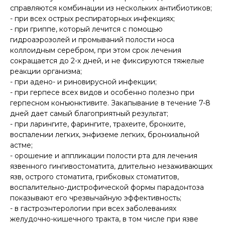
справляются комбинации из нескольких антибиотиков;
- при всех острых респираторных инфекциях;
- при гриппе, который лечится с помощью
гидроаэрозолей и промываний полости носа
коллоидным серебром, при этом срок лечения
сокращается до 2-х дней, и не фиксируются тяжелые
реакции организма;
- при адено- и риновирусной инфекции;
- при герпесе всех видов и особенно полезно при
герпесном конъюнктивите. Закапывание в течение 7-8
дней дает самый благоприятный результат;
- при ларингите, фарингите, трахеите, бронхите,
воспалении легких, энфиземе легких, бронхиальной
астме;
- орошение и аппликации полости рта для лечения
язвенного гингивостоматита, длительно незаживающих
язв, острого стоматита, грибковых стоматитов,
воспалительно-дистрофической формы парадонтоза
показывают его чрезвычайную эффективность;
- в гастроэнтерологии при всех заболеваниях
желудочно-кишечного тракта, в том числе при язве