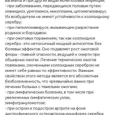
вагиниты и при других видах мочеполовых инфекций;
- при заболеваниях, передающихся половым путем:
хламидиоз, уреплазмоз, микоплазма, цитомегаловирус.
Их возбудители не имеют устойчивости к коллоидному
серебру;
- при папилломавирусе, вызывающем разрастание
родинок и бородавок;
- при ожоговых поражениях, так как коллоидное
серебро -это нетоксичный мощный антисептик без
болевых эффектов. Оно подавляет рост ожоговой
флоры - главной опасности, ведущей к смерти при
обширных ожогах. Лечение термических ожогов
повязками, смоченными коллоидным серебром не
имеет себе равных по эффективности. Важным
свойством этого метода является его абсолютная
безболезненность, что чрезвычайно важно при
лечении больных с тяжелыми ожогами;
- при лимфатических болезнях, в том числе при
увеличенных лимфатических узлах,
лимфогрануломотозе;
- при остром и подостром артрите на фоне
дистрофического остеоартроза ионофорез серебра