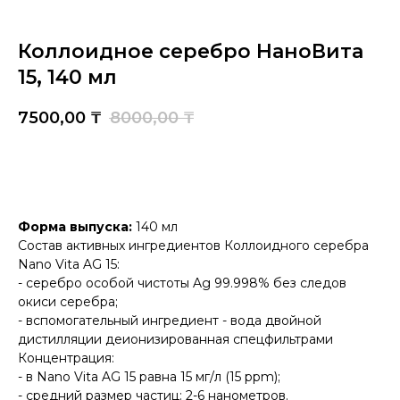
Коллоидное серебро НаноВита
15, 140 мл
7500,00
₸
8000,00
₸
Добавить в корзину
Форма выпуска:
140 мл
Состав активных ингредиентов Коллоидного серебра
Nano Vita AG 15:
- серебро особой чистоты Ag 99.998% без следов
окиси серебра;
- вспомогательный ингредиент - вода двойной
дистилляции деионизированная спецфильтрами
Концентрация:
- в Nano Vita AG 15 равна 15 мг/л (15 ррm);
- средний размер частиц: 2-6 нанометров.